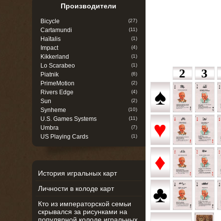
Производители
Bicycle
(27)
Cartamundi
(11)
Haïtalis
(1)
Impact
(4)
Kikkerland
(1)
Lo Scarabeo
(1)
2
3
Piatnik
(6)
PrimeMotion
(2)
♠
Rivers Edge
(4)
Sun
(2)
Synheme
(10)
U.S. Games Systems
(11)
♥
Umbra
(7)
US Playing Cards
(1)
♦
История игральных карт
♣
Личности в колоде карт
Кто из императорской семьи
скрывался за рисунками на
популярной колоде игральных