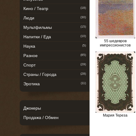
Кино / Театр
(18)
Люди
(30)
Мультфильмы
(15)
Напитки / Еда
(10)
55 шедевров
импрессионистов
Наука
(5)
Разное
(85)
Спорт
(29)
Страны / Города
(28)
Эротика
(11)
Джокеры
Мария Тереза
Продажа / Обмен