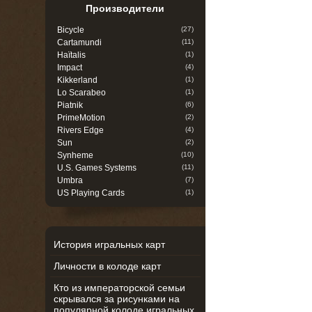
Производители
Bicycle
(27)
Cartamundi
(11)
Haïtalis
(1)
Impact
(4)
Kikkerland
(1)
Lo Scarabeo
(1)
Piatnik
(6)
PrimeMotion
(2)
Rivers Edge
(4)
Sun
(2)
Synheme
(10)
U.S. Games Systems
(11)
Umbra
(7)
US Playing Cards
(1)
История игральных карт
Личности в колоде карт
Кто из императорской семьи
скрывался за рисунками на
популярной колоде игральных