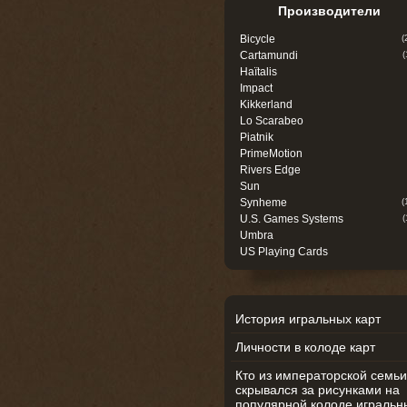
Производители
Bicycle
(
Cartamundi
(
Haïtalis
Impact
Kikkerland
Lo Scarabeo
Piatnik
PrimeMotion
Rivers Edge
Sun
Synheme
(
U.S. Games Systems
(
Umbra
US Playing Cards
История игральных карт
Личности в колоде карт
Кто из императорской семьи
скрывался за рисунками на
популярной колоде игральн