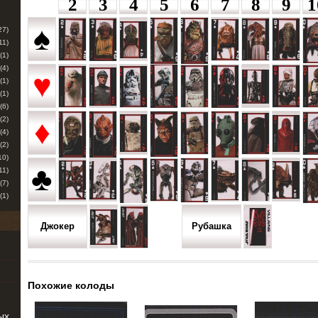
2
3
4
5
6
7
8
9
1
♠
27)
11)
(1)
(4)
♥
(1)
(1)
(6)
♦
(2)
(4)
(2)
10)
♣
11)
(7)
(1)
Джокер
Рубашка
Похожие колоды
ых