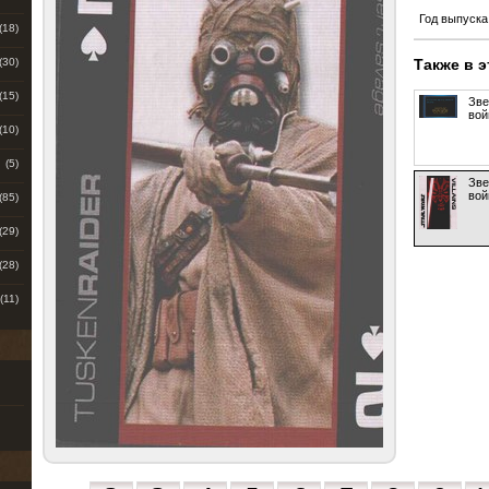
Год выпуска
(18)
(30)
Также в 
(15)
Зве
вой
(10)
(5)
Зве
вой
(85)
(29)
(28)
(11)