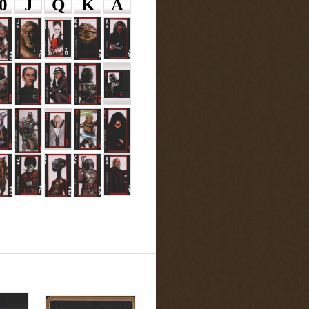
0
J
Q
K
A