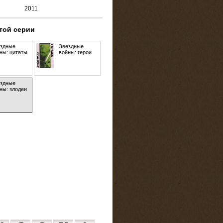
2011
этой серии
здные
Звездные
ны: цитаты
войны: герои
здные
ны: злодеи