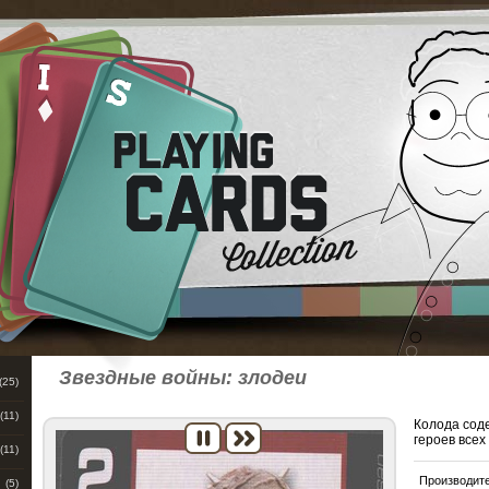
Звездные войны: злодеи
(25)
(11)
Колода сод
героев все
(11)
Производит
(5)