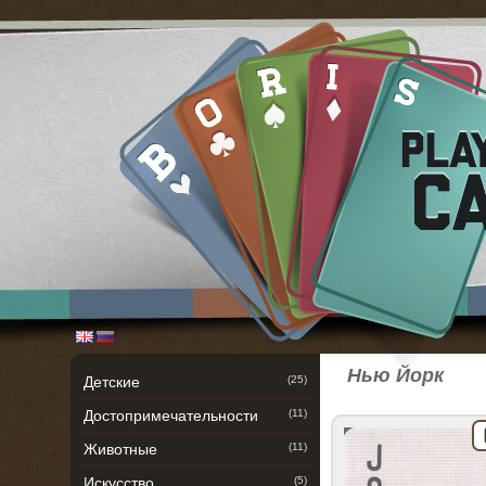
Нью Йорк
Детские
(25)
Достопримечательности
(11)
Животные
(11)
Искусство
(5)