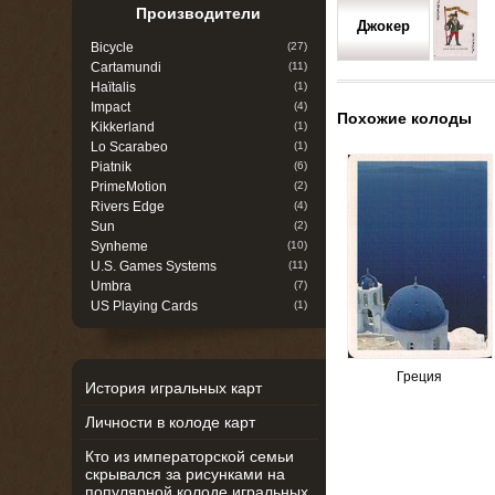
Производители
Джокер
Bicycle
(27)
Cartamundi
(11)
Haïtalis
(1)
Impact
(4)
Похожие колоды
Kikkerland
(1)
Lo Scarabeo
(1)
Piatnik
(6)
PrimeMotion
(2)
Rivers Edge
(4)
Sun
(2)
Synheme
(10)
U.S. Games Systems
(11)
Umbra
(7)
US Playing Cards
(1)
Греция
История игральных карт
Личности в колоде карт
Кто из императорской семьи
скрывался за рисунками на
популярной колоде игральных